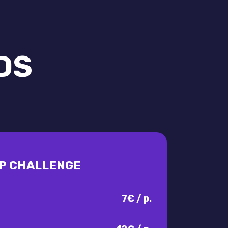
DS
P CHALLENGE
7€ / p.