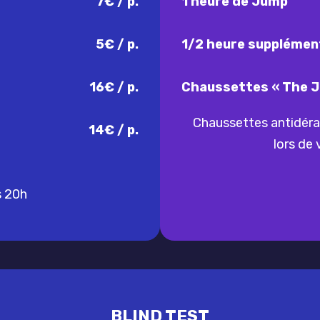
7€ / p.
1 heure de Jump
5€ / p.
1/2 heure supplémen
16€ / p.
Chaussettes « The 
Chaussettes antidéra
14€ / p.
lors de
s 20h
BLIND TEST