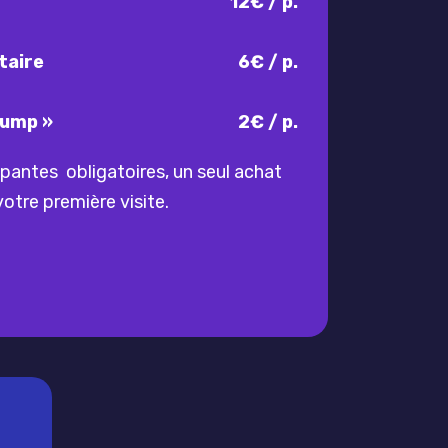
12€ / p.
taire
6€ / p.
Jump »
2€ / p.
pantes obligatoires, un seul achat
votre première visite.