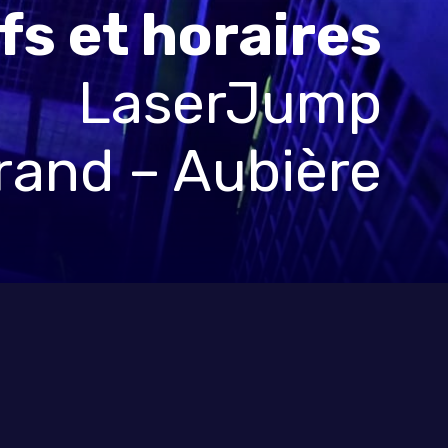
fs et horaires
LaserJump
rand – Aubière